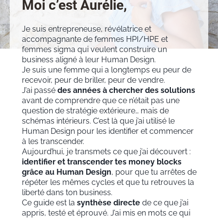
Moi c’est Aurélie,
Je suis entrepreneuse, révélatrice et
accompagnante de femmes HPI/HPE et
femmes sigma qui veulent construire un
business aligné à leur Human Design.
Je suis une femme qui a longtemps eu peur de
recevoir, peur de briller, peur de vendre.
J’ai passé
des années à chercher des solutions
avant de comprendre que ce n’était pas une
question de stratégie extérieure… mais de
schémas intérieurs. C’est là que j’ai utilisé le
Human Design pour les identifier et commencer
à les transcender.
Aujourd’hui, je transmets ce que j’ai découvert :
identifier et transcender tes money blocks
grâce au Human Design
, pour que tu arrêtes de
répéter les mêmes cycles et que tu retrouves la
liberté dans ton business.
Ce guide est la
synthèse directe
de ce que j’ai
appris, testé et éprouvé. J’ai mis en mots ce qui